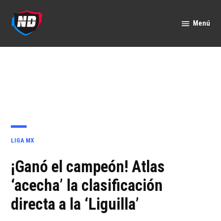
Saltar
al
Menú
Nación
contenido
Deportes
PUBLICADO
LIGA MX
EN
¡Ganó el campeón! Atlas
‘acecha’ la clasificación
directa a la ‘Liguilla’