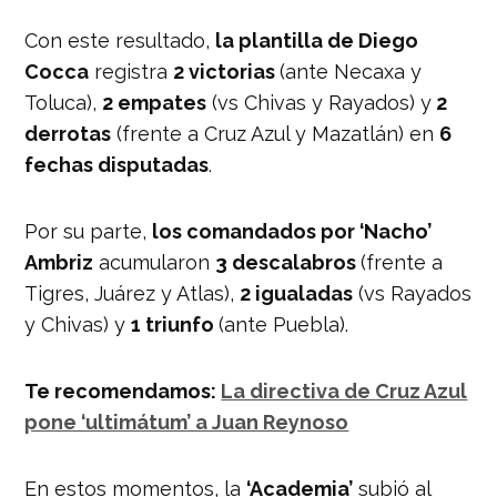
Con este resultado,
la plantilla de Diego
Cocca
registra
2 victorias
(ante Necaxa y
Toluca),
2 empates
(vs Chivas y Rayados) y
2
derrotas
(frente a Cruz Azul y Mazatlán) en
6
fechas disputadas
.
Por su parte,
los comandados por ‘Nacho’
Ambriz
acumularon
3 descalabros
(frente a
Tigres, Juárez y Atlas),
2 igualadas
(vs Rayados
y Chivas) y
1 triunfo
(ante Puebla).
Te recomendamos:
La directiva de Cruz Azul
pone ‘ultimátum’ a Juan Reynoso
En estos momentos, la
‘Academia’
subió al