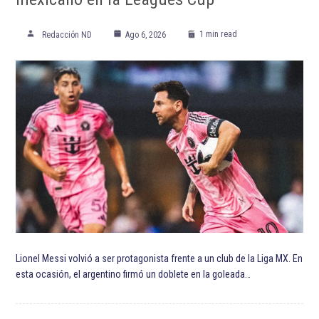
ETIQUETADO:
Aldo Rocha
Deportivo Toluca
Destacada TOP
Destacadas
diego cocca
Ignacio Ambriz
Isaías Violante
Julián Andrés Quiñones
Julio César Furch
Liga MX
Liga MX Clausura 2022
Valber Huerta