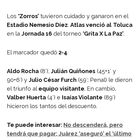
Los
‘Zorros’
tuvieron cuidado y ganaron en el
Estadio Nemesio Díez
.
Atlas venció al
Toluca
en la
Jornada 16
del torneo
‘Grita X La Paz’
.
El marcador quedó
2-4
.
Aldo Rocha
(8′),
Julián Quiñones
(45+1′ y
90+6′) y
Julio César Furch
(59′; Penal) le dieron
el triunfo al
equipo visitante
. En cambio,
Valber Huerta
(4′) e
Isaías Violante
(89′)
hicieron los tantos del descuento.
Te puede interesar:
No descenderá, pero
tendrá que pagar; Juárez ‘aseguró’ el ‘último