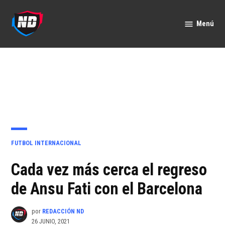
Saltar
al
Menú
Nación
contenido
Deportes
PUBLICADO
FUTBOL INTERNACIONAL
EN
Cada vez más cerca el regreso
de Ansu Fati con el Barcelona
por
REDACCIÓN ND
26 JUNIO, 2021