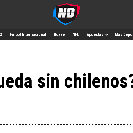
MX
Futbol Internacional
Boxeo
NFL
Apuestas
Más Depo
ueda sin chilenos