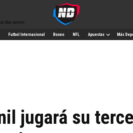
Futbol Internacional
Boxeo
NFL
Apuestas
Más Dep
l jugará su tercer