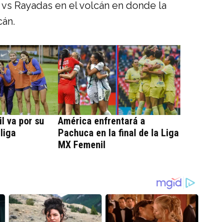
es vs Rayadas en el volcán en donde la
cán.
l va por su
América enfrentará a
 liga
Pachuca en la final de la Liga
MX Femenil