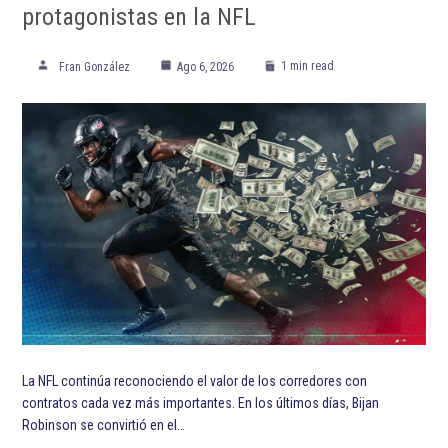
ETIQUETADO:
Álvaro Fidalgo
Cádiz Club de Fútbol
Club América
Destacada TOP
Destacadas
Getafe Club de Fútbol
Liga MX
Liga MX Clausura 2022
Real Madrid Club de Fútbol