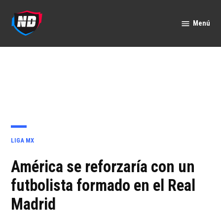
Saltar
al
Menú
Nación
contenido
Deportes
PUBLICADO
LIGA MX
EN
América se reforzaría con un
futbolista formado en el Real
Madrid