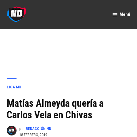
Saltar
al
Menú
Nación
contenido
Deportes
PUBLICADO
LIGA MX
EN
Matías Almeyda quería a
Carlos Vela en Chivas
por
REDACCIÓN ND
18 FEBRERO, 2019