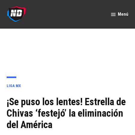
Saltar
al
Menú
Nación
contenido
Deportes
PUBLICADO
LIGA MX
EN
¡Se puso los lentes! Estrella de
Chivas ‘festejó’ la eliminación
del América