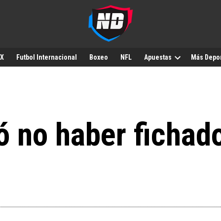
MX
Futbol Internacional
Boxeo
NFL
Apuestas
Más Depo
ó no haber fichad