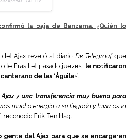
ondeportes_) el
10 de Ene de 2019 a las 3:47 PST
confirmó la baja de Benzema, ¿Quién lo
 del Ajax reveló al diario
De Telegraaf
que
de Brasil el pasado jueves,
le notificaron
 canterano de las ‘Águila
s’.
 Ajax y una transferencia muy buena para
mos mucha energía a su llegada y tuvimos la
”
, reconoció Erik Ten Hag.
 gente del Ajax para que se encargaran