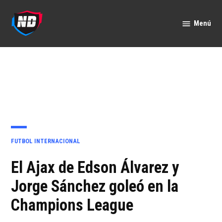
Saltar
al
Menú
Nación
contenido
Deportes
PUBLICADO
FUTBOL INTERNACIONAL
EN
El Ajax de Edson Álvarez y
Jorge Sánchez goleó en la
Champions League