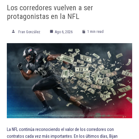
Giovanni van Bronckhorst
Jorge Sánchez Ramos
Mexicanos en Europa
Mohammed Kudus
Rangers Football Club
Scottish Premiership
Steven Berghuis
Steven Bergwijn
UEFA Champions League