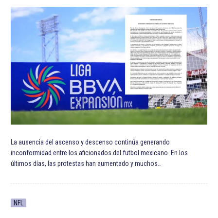
ETIQUETADO:
Ajax de Ámsterdam
Alfred Schreuder
Destacada TOP
Destacadas
Edson Álvarez
Eredivisie