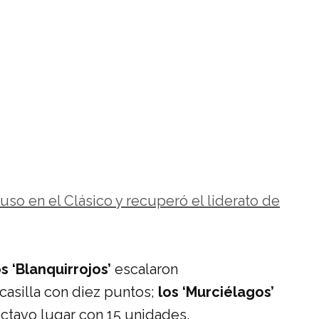
so en el Clásico y recuperó el liderato de
os ‘Blanquirrojos’
escalaron
asilla con diez puntos;
los ‘Murciélagos’
tavo lugar con 15 unidades.