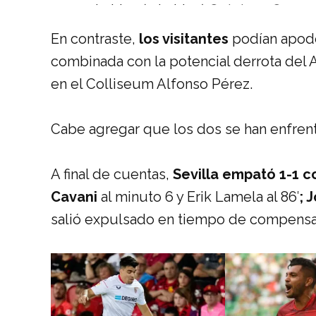
— LaLiga (@LaLiga)
October 18, 202
En contraste,
los visitantes
podían apoder
combinada con la potencial derrota del 
en el Colliseum Alfonso Pérez.
Cabe agregar que los dos se han enfrenta
A final de cuentas,
Sevilla empató 1-1 c
Cavani
al minuto 6 y Erik Lamela al 86′
; 
salió expulsado en tiempo de compensa