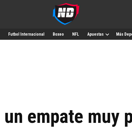
Futbol Internacional
Boxeo
NFL
Apuestas
Más Dep
ó un empate muy 