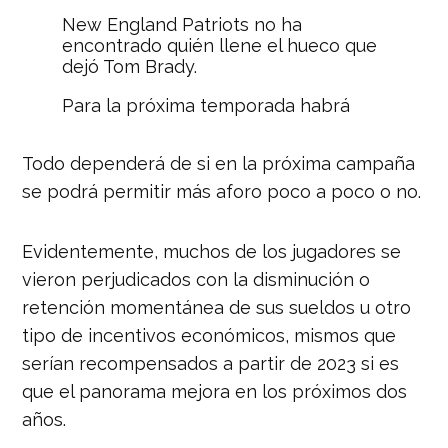
New England Patriots no ha
encontrado quién llene el hueco que
dejó Tom Brady.
Para la próxima temporada habrá
manos de sobra para intentar llevar a
los ‘Pats’ al Super Bowl.
Todo dependerá de si en la próxima campaña
pic.twitter.com/eKaMF448mF
se podrá permitir más aforo poco a poco o no.
— Nación Deportes
(@naciondeportes_)
May 19, 2021
Evidentemente, muchos de los jugadores se
vieron perjudicados con la disminución o
retención momentánea de sus sueldos u otro
tipo de incentivos económicos, mismos que
serían recompensados a partir de 2023 si es
que el panorama mejora en los próximos dos
años.