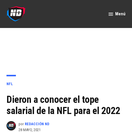
Saltar
al
Menú
Nación
contenido
Deportes
PUBLICADO
NFL
EN
Dieron a conocer el tope
salarial de la NFL para el 2022
por
REDACCIÓN ND
28 MAYO, 2021