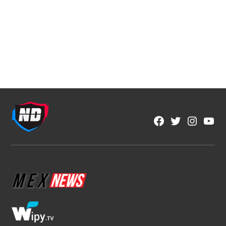
NFL
NFL México y Aeroméxico anuncian
alianza histórica por tres años