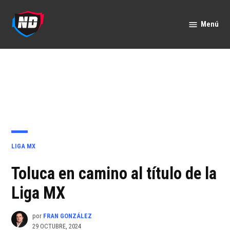
Saltar
al
Menú
Nación
contenido
Deportes
PUBLICADO
LIGA MX
EN
Toluca en camino al título de la
Liga MX
por
FRAN GONZÁLEZ
29 OCTUBRE, 2024