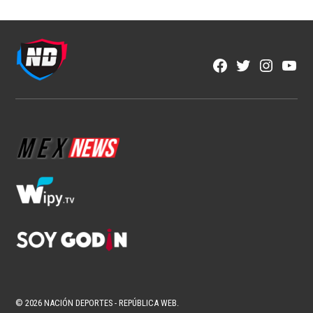
Facebook
Twitter
Instagra
YouT
Page
Username
© 2026 NACIÓN DEPORTES - REPÚBLICA WEB.