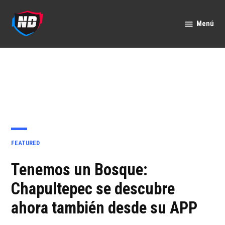
Saltar
al
Menú
Nación
contenido
Deportes
PUBLICADO
FEATURED
EN
Tenemos un Bosque:
Chapultepec se descubre
ahora también desde su APP