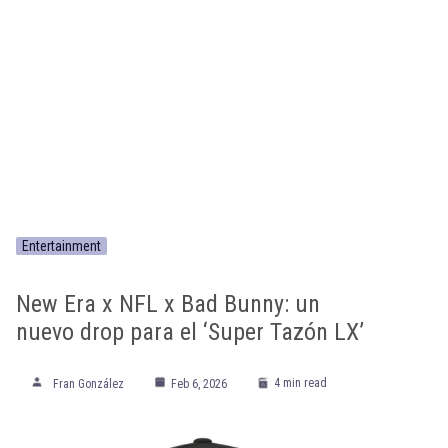
Entertainment
New Era x NFL x Bad Bunny: un
nuevo drop para el ‘Super Tazón LX’
4 min read
Fran González
Feb 6, 2026