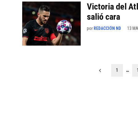
Victoria del A
salió cara
por
REDACCIÓN ND
13 MA
Paginación
1
…
de
entradas