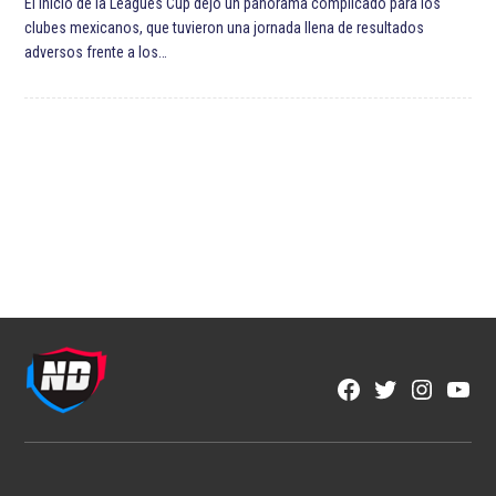
El inicio de la Leagues Cup dejó un panorama complicado para los
clubes mexicanos, que tuvieron una jornada llena de resultados
adversos frente a los…
Facebook
Twitter
Instagra
YouT
Page
Username