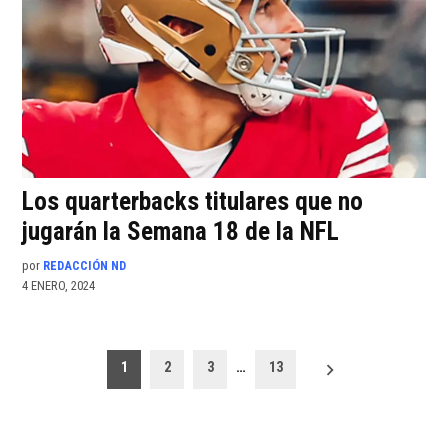
Los quarterbacks titulares que no
jugarán la Semana 18 de la NFL
por
REDACCIÓN ND
4 ENERO, 2024
Paginación
1
2
3
…
13
de
entradas