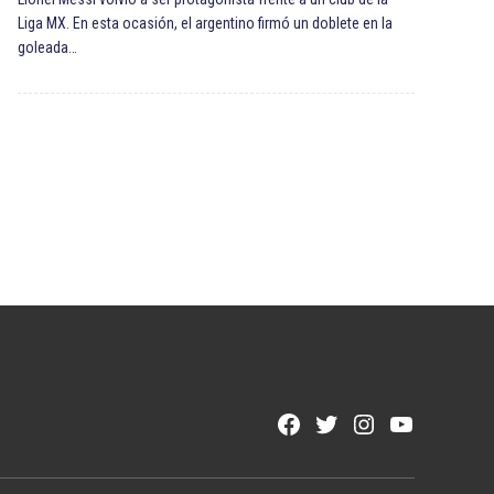
Liga MX. En esta ocasión, el argentino firmó un doblete en la
goleada…
Facebook
Twitter
Instagram
YouTube
Page
Username