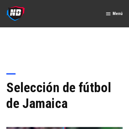
Saltar
al
Menú
Nación
contenido
Deportes
Selección de fútbol
de Jamaica