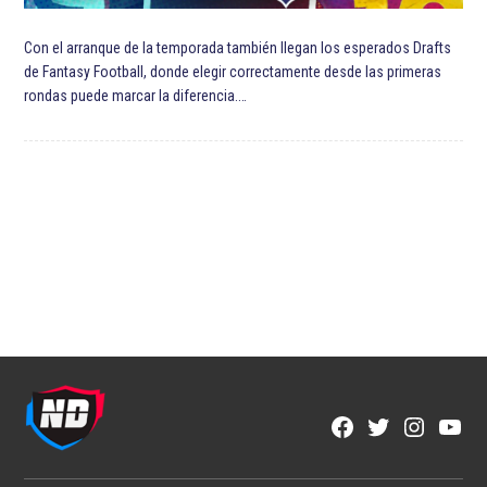
Con el arranque de la temporada también llegan los esperados Drafts
de Fantasy Football, donde elegir correctamente desde las primeras
rondas puede marcar la diferencia.…
Facebook
Twitter
Instagra
YouT
Page
Username