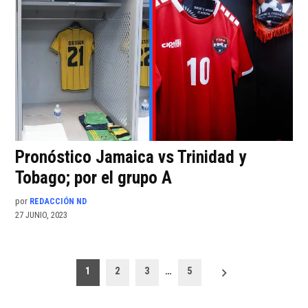
Pronóstico Jamaica vs Trinidad y
Tobago; por el grupo A
por
REDACCIÓN ND
27 JUNIO, 2023
Paginación
1
2
3
…
5
de