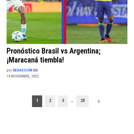
Pronóstico Brasil vs Argentina;
¡Maracaná tiembla!
por
REDACCIÓN ND
19 NOVIEMBRE, 2023
Paginación
1
2
3
…
28
de
entradas