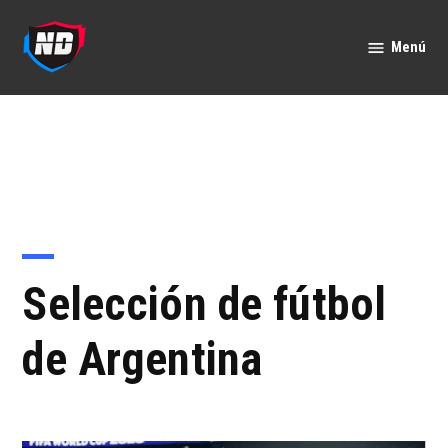
Saltar
al
Menú
Nación
contenido
Deportes
Selección de fútbol
de Argentina