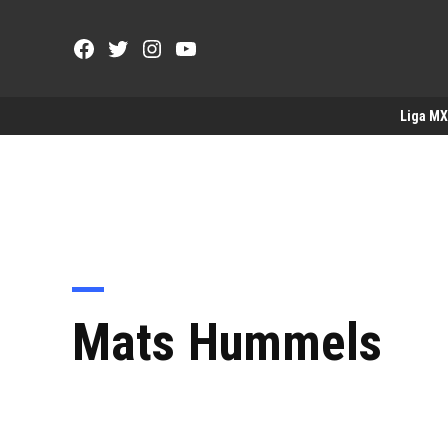
Saltar
al
Facebook
Twitter
Instagram
YouTube
contenido
Page
Username
Liga MX
Mats Hummels