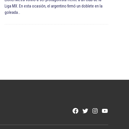
Liga MX. En esta ocasión, el argentino firmó un doblete en la
goleada…
Facebook
Twitter
Instagram
YouTube
Page
Username