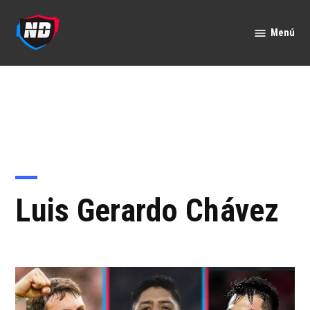
Saltar
al
Menú
Nación
contenido
Deportes
Luis Gerardo Chávez