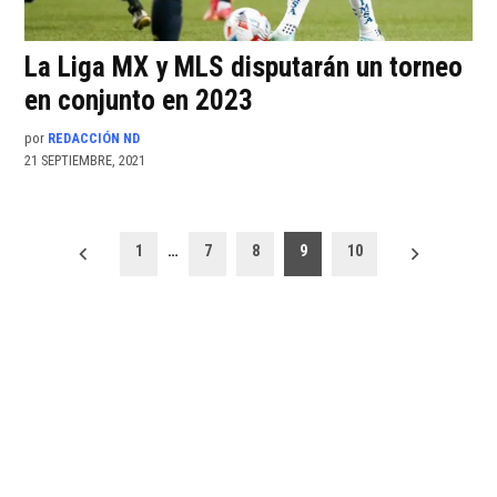
La Liga MX y MLS disputarán un torneo
en conjunto en 2023
por
REDACCIÓN ND
21 SEPTIEMBRE, 2021
Paginación
1
…
7
8
9
10
de
entradas