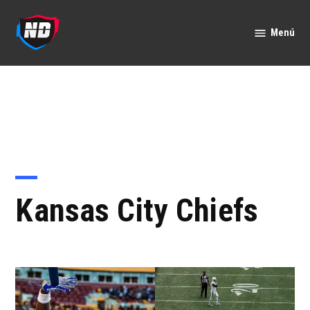
Saltar
al
Menú
Nación
contenido
Deportes
Kansas City Chiefs