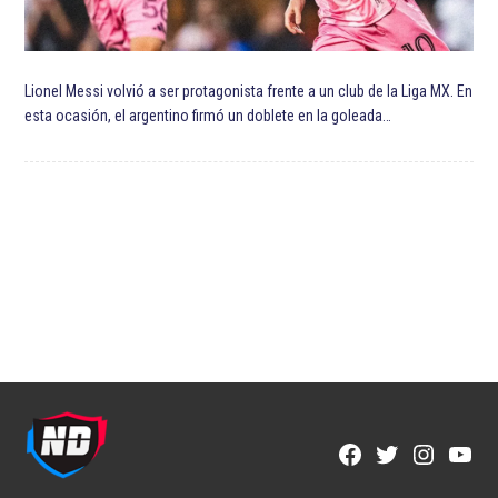
Lionel Messi volvió a ser protagonista frente a un club de la Liga MX. En
esta ocasión, el argentino firmó un doblete en la goleada…
Facebook
Twitter
Instagra
YouT
Page
Username