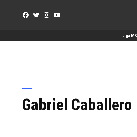
Saltar
al
Facebook
Twitter
Instagram
YouTube
contenido
Page
Username
Liga MX
Gabriel Caballero