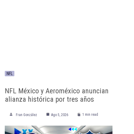
NFL
NFL México y Aeroméxico anuncian
alianza histórica por tres años
1 min read
Fran González
Ago 5, 2026