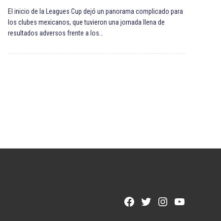
El inicio de la Leagues Cup dejó un panorama complicado para
los clubes mexicanos, que tuvieron una jornada llena de
resultados adversos frente a los…
Facebook
Twitter
Instagram
YouTube
Page
Username