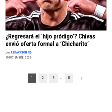
¿Regresará el ‘hijo pródigo’? Chivas
envió oferta formal a ‘Chicharito’
por
REDACCIÓN ND
10 DICIEMBRE, 2023
Paginación
1
2
3
…
5
de
entradas