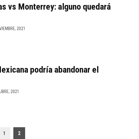
as vs Monterrey: alguno quedará
VIEMBRE, 2021
exicana podría abandonar el
a
UBRE, 2021
1
2