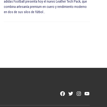
adidas Football presenta hoy el nuevo Leather Tech Pack, que
combina artesanía premium en cuero y rendimiento moderno
en dos de sus silos de fútbol…
Facebook
Twitter
Instagram
YouTube
Page
Username