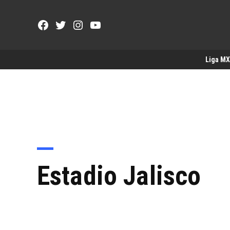
Saltar
al
Facebook
Twitter
Instagram
YouTube
contenido
Page
Username
Liga MX
Estadio Jalisco