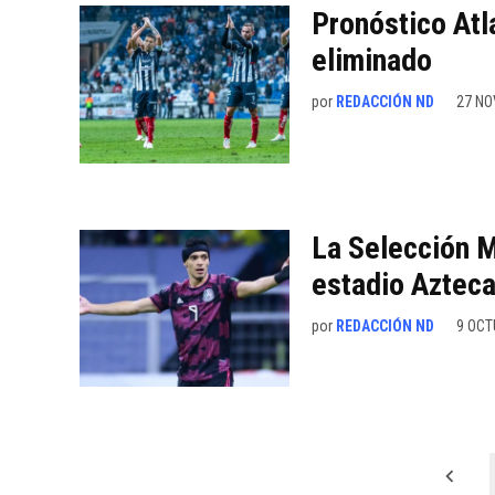
Pronóstico Atl
eliminado
por
REDACCIÓN ND
27 NO
La Selección M
estadio Aztec
por
REDACCIÓN ND
9 OCT
Paginación