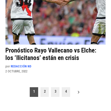
Pronóstico Rayo Vallecano vs Elche:
los ‘Ilicitanos’ están en crisis
por
REDACCIÓN ND
2 OCTUBRE, 2022
Paginación
1
2
3
4
de
entradas