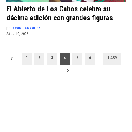
El Abierto de Los Cabos celebra su
décima edición con grandes figuras
por
FRAN GONZÁLEZ
23 JULIO, 2026
Paginación
1
2
3
4
5
6
…
1.489
de
entradas