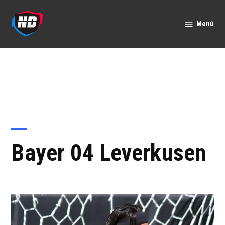
Saltar
al
Menú
Nación
contenido
Deportes
Bayer 04 Leverkusen