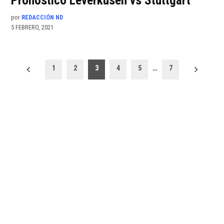
Pronóstico Leverkusen vs Stuttgart
por
REDACCIÓN ND
5 FEBRERO, 2021
Paginación
1
2
3
4
5
…
7
de
entradas