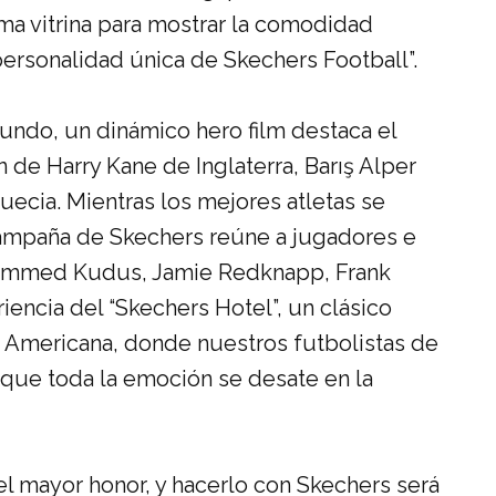
ma vitrina para mostrar la comodidad
a personalidad única de Skechers Football
”
.
undo, un dinámico hero film destaca el
 de Harry Kane de Inglaterra, Barış Alper
uecia. Mientras los mejores atletas se
 campaña
de Skechers reúne a jugadores e
ohammed
Kudus, Jamie Redknapp
,
Frank
eriencia del “Skechers
H
otel”, un clásico
ca Americana, donde nuestros futbolistas de
que toda la emoción se desate en la
 mayor honor, y hacerlo con Skechers será