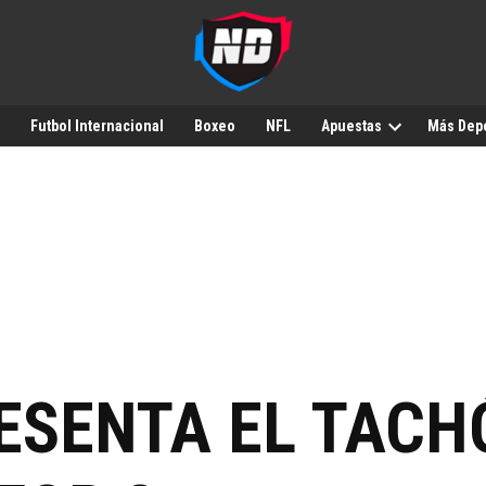
Futbol Internacional
Boxeo
NFL
Apuestas
Más Dep
ESENTA EL TACH