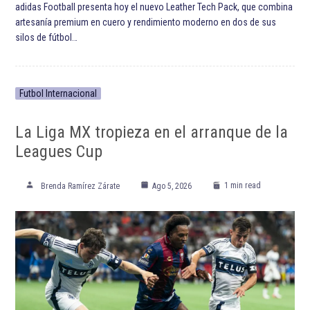
ETIQUETADO:
Coronavirus
Cristiano Ronaldo
Destacadas
Futbol
Hirving Lozano
Juventus de Turín
Serie A
Società Sportiva Calcio Napoli