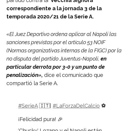
partido contra la ‘
Vecchia Signora’
correspondiente a la jornada 3 de la
temporada 2020/21 de la Serie A.
«El Juez Deportivo ordena aplicar al Napoli las
sanciones previstas por el artículo 53 NOIF
(Normas organizativas internas de la FIGC) por la
no disputa del partido Juventus-Napoli,
en
particular derrota por 3-0 y un punto de
penalización»
,
dice el comunicado que
compartió la Serie A.
#SerieA
🇮🇹|
#LaForzaDelCalcio
⚽
¡Felicidad pura! 🎉
'Chucky' Lozano y el Napoli están