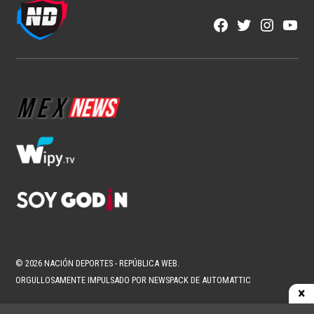
NFL
NFL México y Aeroméxico anuncian
alianza histórica por tres años
1 min read
Fran González
Ago 5, 2026