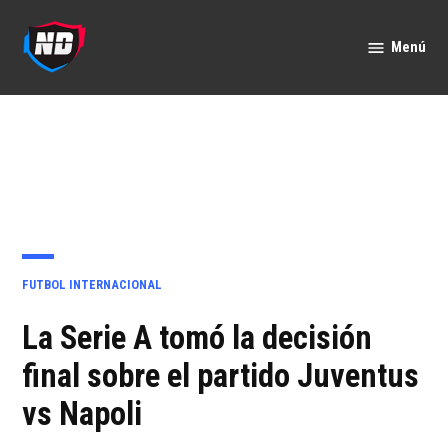
Saltar
al
Menú
Nación
contenido
Deportes
PUBLICADO
FUTBOL INTERNACIONAL
EN
La Serie A tomó la decisión
final sobre el partido Juventus
vs Napoli