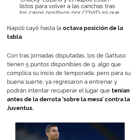
listos para volver a las canchas tras
los casos positivos por COVID-19 que
tuvo el club. 😎
Napoli cayó hasta la
octava posición de la
📸 Napoli.
tabla
.
pic.twitter.com/wMrcfUn8kO
— Nación Deportes
Con tras jornadas disputadas, los de Gattuso
(@naciondeportes_)
October 14, 2020
tienen 5 puntos disponibles de 9, algo que
complica su inicio de temporada, pero para su
buena suerte, ya regresaron a entrenar y
podrán intentar recuperar el lugar que
tenían
antes de la derrota ‘sobre la mesa’ contra la
Juventus.