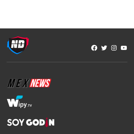
NFL
Las estrellas que apuntan a dominar el
Fantasy de la NFL
1 min read
Brenda Ramírez Zárate
Ago 9, 2026