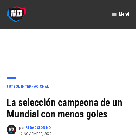
Saltar
al
Menú
Nación
contenido
Deportes
PUBLICADO
FUTBOL INTERNACIONAL
EN
La selección campeona de un
Mundial con menos goles
por
REDACCIÓN ND
13 NOVIEMBRE, 2022