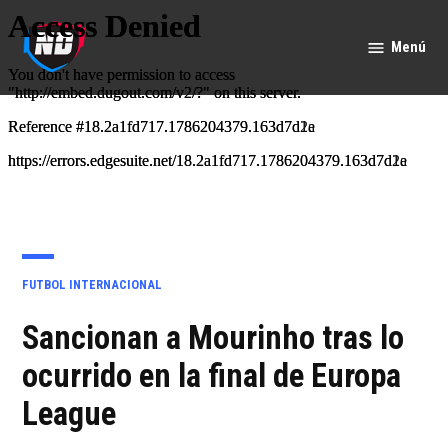
Saltar
al
Menú
Nación
contenido
Deportes
PUBLICADO
FUTBOL INTERNACIONAL
EN
Sancionan a Mourinho tras lo
ocurrido en la final de Europa
League