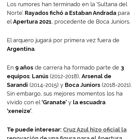
Los rumores han terminado en la ‘Sultana del
Norte’.
Rayados fichó a Estaban Andrada
para
el
Apertura 2021
, procedente de Boca Juniors.
El arquero jugará por primera vez fuera de
Argentina
.
En
9 años
de carrera ha formado parte de
3
equipos
;
Lanús
(2012-2018),
Arsenal de
Sarandi
(2014-2015) y
Boca Juniors
(2018-2021).
Sin embargo, sus mejores momentos los ha
vivido con el
‘Granate’
y
la escuadra
‘xeneize’
.
Te puede interesar:
Cruz Azul hizo oficial la
renovación de una figura para el Apertura