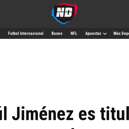
Futbol Internacional
Boxeo
NFL
Apuestas
Más Dep
l Jiménez es titu