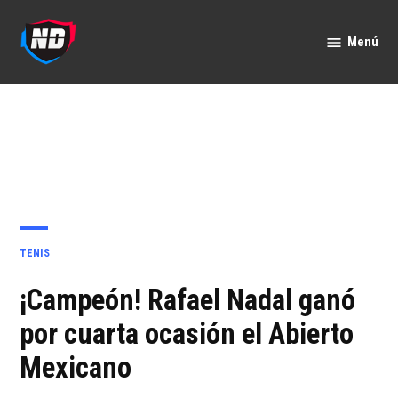
Saltar
al
Menú
Nación
contenido
Deportes
PUBLICADO
TENIS
EN
¡Campeón! Rafael Nadal ganó
por cuarta ocasión el Abierto
Mexicano