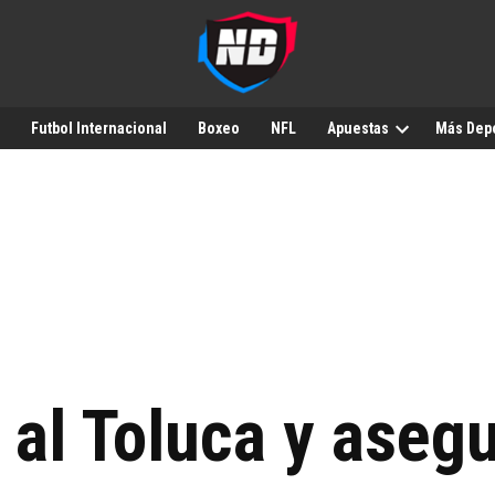
Futbol Internacional
Boxeo
NFL
Apuestas
Más Dep
 al Toluca y asegu