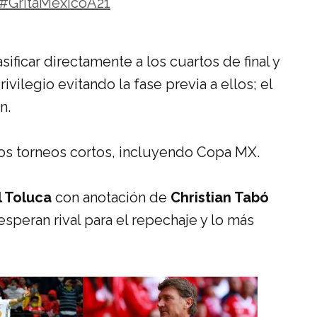
#GritaMéxicoA21
ovember 6, 2021
ificar directamente a los cuartos de final y
ilegio evitando la fase previa a ellos; el
n.
los torneos cortos, incluyendo Copa MX.
l Toluca
con anotación de
Christian Tabó
esperan rival para el repechaje y lo más