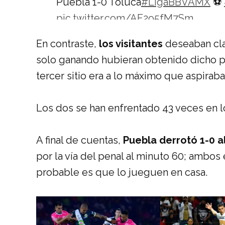
Puebla 1-0 Toluca
#LigaBBVAMX
⚽
pic.twitter.com/AF2o5fM7Sm
— Liga BBVA MX (@LigaBBVAMX)
N
En contraste,
los visitantes
deseaban clas
solo ganando hubieran obtenido dicho priv
tercer sitio era a lo máximo que aspiraba
Los dos se han enfrentado 43 veces en 
A final de cuentas,
Puebla derrotó 1-0 a
por la vía del penal al minuto 60; ambos 
probable es que lo jueguen en casa.