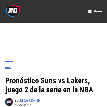
Saltar
al
Menú
Nación
contenido
Deportes
PUBLICADO
NBA
EN
Pronóstico Suns vs Lakers,
juego 2 de la serie en la NBA
por
REDACCIÓN ND
25 MAYO, 2021