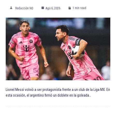
ETIQUETADO:
Anthony Davis
Chris Paul
Destacadas
devin booker
LeBron James
Los Angeles Lakers
NBA
Phoenix Suns