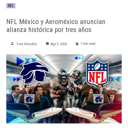
ETIQUETADO:
Club Puebla
Club Santos Laguna
Destacadas
Guillermo Almada
Liga MX
Liga MX Apertura 2021
Nicolás Larcamón