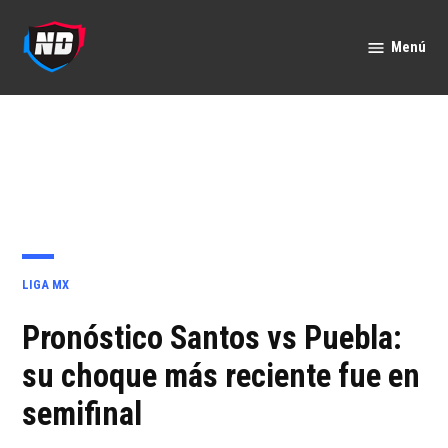
Saltar
al
Menú
Nación
contenido
Deportes
PUBLICADO
LIGA MX
EN
Pronóstico Santos vs Puebla:
su choque más reciente fue en
semifinal