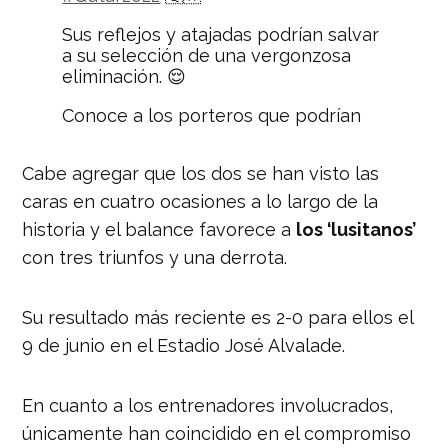
Sus reflejos y atajadas podrían salvar
a su selección de una vergonzosa
eliminación. 😌
Conoce a los porteros que podrían
brillar en la próxima Copa del Mundo.
🤩
Cabe agregar que los dos se han visto las
La lista:
https://t.co/PEyGvPKNOa
caras en cuatro ocasiones a lo largo de la
pic.twitter.com/mCFTWJGiCO
historia y el balance favorece a
los ‘lusitanos’
— Nación Deportes
con tres triunfos y una derrota.
(@naciondeportes_)
September 21,
2022
Su resultado más reciente es 2-0 para ellos el
9 de junio en el Estadio José Alvalade.
En cuanto a los entrenadores involucrados,
únicamente han coincidido en el compromiso