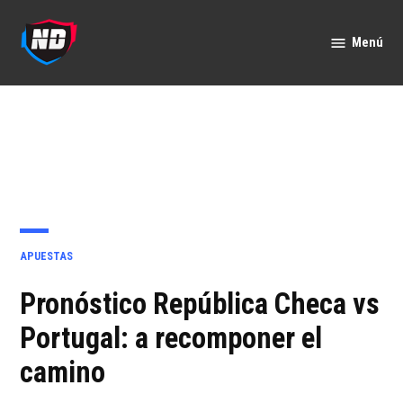
Saltar
al
Menú
Nación
contenido
Deportes
PUBLICADO
APUESTAS
EN
Pronóstico República Checa vs
Portugal: a recomponer el
camino