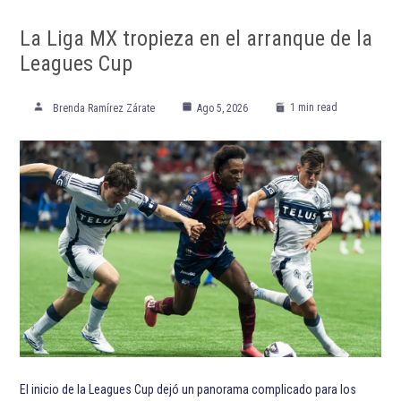
ETIQUETADO:
Chris Paul
Destacadas
Los Angeles Clippers
NBA
Paul George
Phoenix Suns
Temporada 2020-21 de la NBA