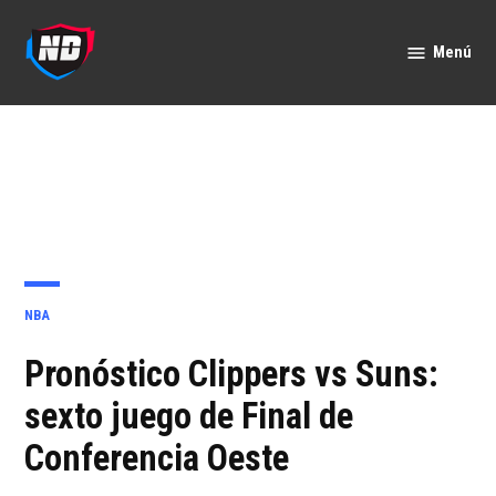
Saltar
al
Menú
Nación
contenido
Deportes
PUBLICADO
NBA
EN
Pronóstico Clippers vs Suns:
sexto juego de Final de
Conferencia Oeste