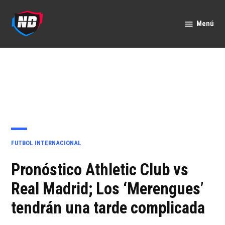
Saltar
al
Menú
Nación
contenido
Deportes
PUBLICADO
FUTBOL INTERNACIONAL
EN
Pronóstico Athletic Club vs
Real Madrid; Los ‘Merengues’
tendrán una tarde complicada