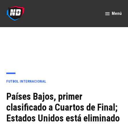
Saltar
al
Menú
Nación
contenido
Deportes
PUBLICADO
FUTBOL INTERNACIONAL
EN
Países Bajos, primer
clasificado a Cuartos de Final;
Estados Unidos está eliminado