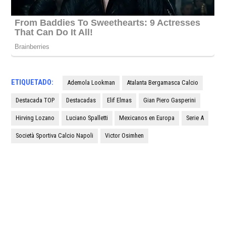
ETIQUETADO:
Ademola Lookman
Atalanta Bergamasca Calcio
Destacada TOP
Destacadas
Elif Elmas
Gian Piero Gasperini
Hirving Lozano
Luciano Spalletti
Mexicanos en Europa
Serie A
Società Sportiva Calcio Napoli
Victor Osimhen