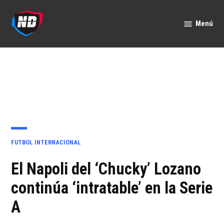
Saltar
al
Menú
Nación
contenido
Deportes
PUBLICADO
FUTBOL INTERNACIONAL
EN
El Napoli del ‘Chucky’ Lozano
continúa ‘intratable’ en la Serie
A