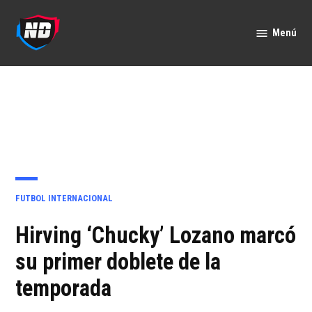
Saltar
al
Menú
Nación
contenido
Deportes
PUBLICADO
FUTBOL INTERNACIONAL
EN
Hirving ‘Chucky’ Lozano marcó
su primer doblete de la
temporada