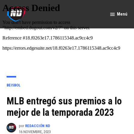
Saltar
al
Menú
Nación
contenido
Deportes
PUBLICADO
BEISBOL
EN
MLB entregó sus premios a lo
mejor de la temporada 2023
por
REDACCIÓN ND
16 NOVIEMBRE, 2023