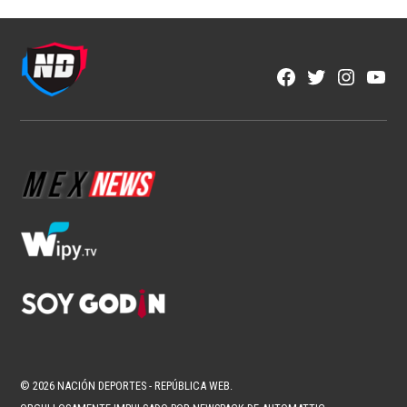
Facebook
Twitter
Instagra
YouT
Page
Username
© 2026 NACIÓN DEPORTES - REPÚBLICA WEB.