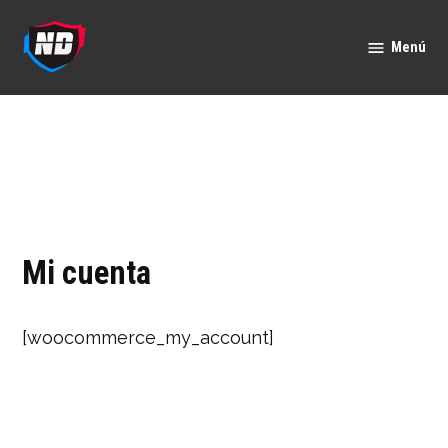
Saltar
al
Menú
Nación
contenido
Deportes
Mi cuenta
[woocommerce_my_account]