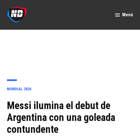
Saltar
al
Menú
Nación
contenido
Deportes
PUBLICADO
MUNDIAL 2026
EN
Messi ilumina el debut de
Argentina con una goleada
contundente