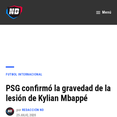
Saltar
al
Menú
Nación
contenido
Deportes
PUBLICADO
FUTBOL INTERNACIONAL
EN
PSG confirmó la gravedad de la
lesión de Kylian Mbappé
por
REDACCIÓN ND
25 JULIO, 2020