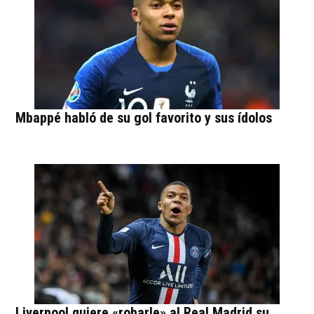
Mbappé habló de su gol favorito y sus ídolos
Liverpool quiere «robarle» al Real Madrid su