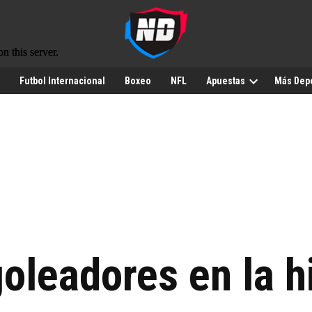
Futbol Internacional
Boxeo
NFL
Apuestas
Más Dep
leadores en la hi